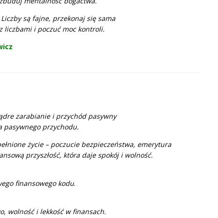
i zbuduj mentalność bogactwa.
–
Liczby są fajne, przekonaj się sama
z liczbami i poczuć moc kontroli.
wicz
dre zarabianie i przychód pasywny
dła pasywnego przychodu.
ełnione życie – poczucie bezpieczeństwa, emerytura
ansową przyszłość, która daje spokój i wolność.
ego finansowego kodu
.
o, wolność i lekkość w finansach.