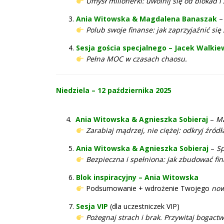
Umysł milionerki: uwolnij się od blokad 
Ania Witowska & Magdalena Banaszak
Polub swoje finanse: jak zaprzyjaźnić się 
Sesja gościa specjalnego – Jacek Walkie
Pełna MOC w czasach chaosu.
Niedziela – 12 października 2025
4.
Ania Witowska & Agnieszka Sobieraj
–
Mą
Zarabiaj mądrzej, nie ciężej: odkryj źró
Ania Witowska & Agnieszka Sobieraj
–
Sp
Bezpieczna i spełniona: jak zbudować fin
Blok inspiracyjny – Ania Witowska
Podsumowanie + wdrożenie Twojego
now
Sesja VIP
(dla uczestniczek VIP)
Pożegnaj strach i brak. Przywitaj bogactw