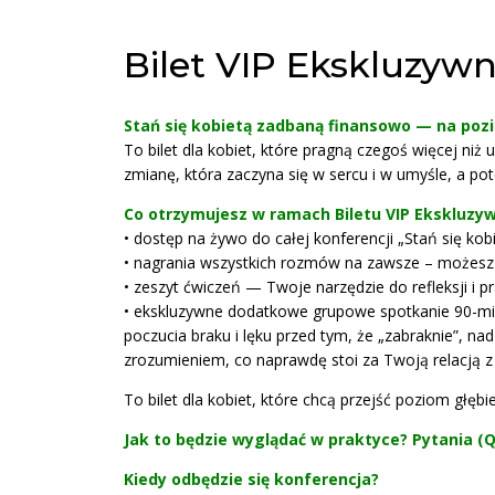
Bilet VIP Ekskluzyw
Stań się kobietą zadbaną finansowo — na pozi
To bilet dla kobiet, które pragną czegoś więcej niż
zmianę, która zaczyna się w sercu i w umyśle, a po
Co otrzymujesz w ramach Biletu VIP Ekskluzy
• dostęp na żywo do całej konferencji „Stań się ko
• nagrania wszystkich rozmów na zawsze – możes
• zeszyt ćwiczeń — Twoje narzędzie do refleksji i p
• ekskluzywne dodatkowe grupowe spotkanie 90-mi
poczucia braku i lęku przed tym, że „zabraknie”, na
zrozumieniem, co naprawdę stoi za Twoją relacją z
To bilet dla kobiet, które chcą przejść poziom głęb
Jak to będzie wyglądać w praktyce? Pytania (
Kiedy odbędzie się konferencja?