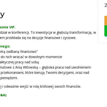
ny
omie VIP.
 udział w konferencji. To inwestycja w głębszą transformację, w
tem przekłada się na decyzje finansowe i życiowe.
wnego:
bietą zadbaną finansowo”
z do nich wracać w dowolnym momencie
raktycznej pracy nad sobą
nutowe z Anią Witowską – głęboka praca nad uwolnieniem
d przekonaniami, które kierują Twoimi decyzjami, oraz nad
 pieniędzmi.
iej i odważnie wejść w rolę królowej swoich finansów.
Q&A)